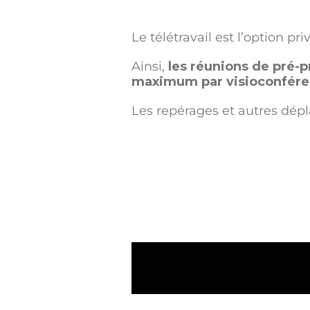
Le télétravail est l’option pr
Ainsi,
les réunions de pré-p
maximum par visioconfér
Les repérages et autres dépl