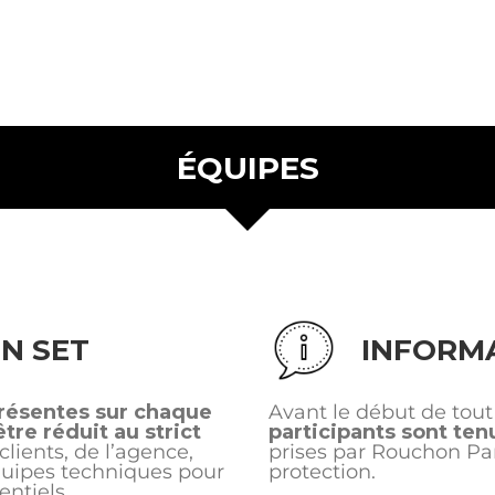
ÉQUIPES
N SET
INFORMA
résentes sur chaque
Avant le début de tou
tre réduit au strict
participants sont te
 clients, de l’agence,
prises par Rouchon Par
quipes techniques pour
protection.
ntiels.