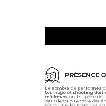
PRÉSENCE O
Le nombre de personnes p
tournage et shooting doit ê
minimum
, qu’il s’agisse des
des talents ou encore des é
n’avoir que les membres esse