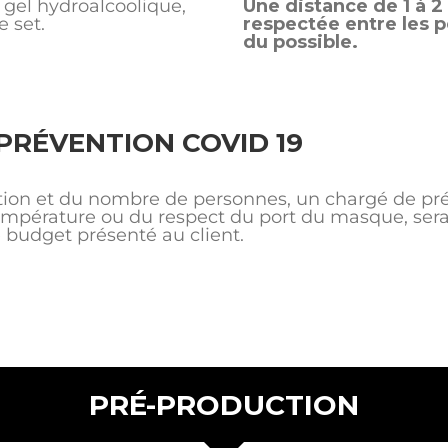
gel hydroalcoolique,
Une distance de 1 à 2
e set.
respectée entre les 
du possible.
PRÉVENTION COVID 19
ction et du nombre de personnes, un chargé de pré
mpérature ou du respect du port du masque, sera
e budget présenté au client.
PRÉ-PRODUCTION