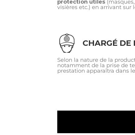
protection utiles
(masques, 
visières etc.) en arrivant sur l
CHARGÉ DE 
Selon la nature de la produ
notamment de la prise de te
prestation apparaîtra dans l