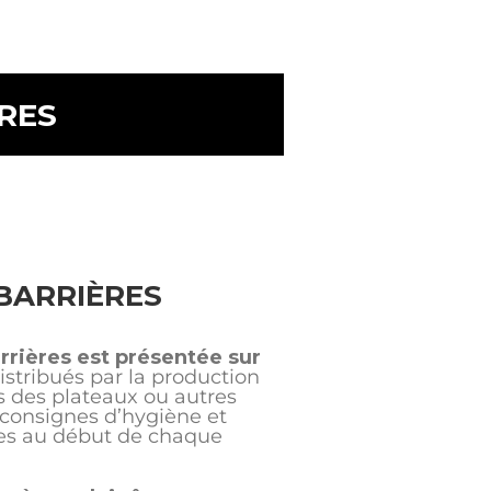
RES
BARRIÈRES
arrières est présentée sur
istribués par la production
rs des plateaux ou autres
 consignes d’hygiène et
es au début de chaque