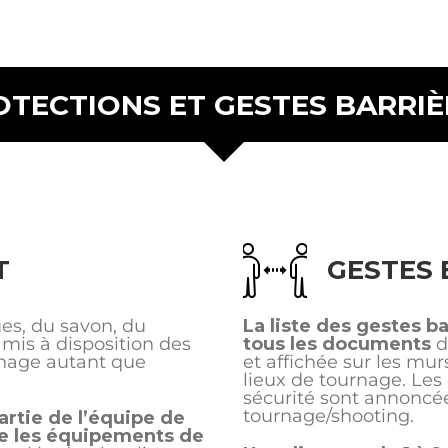
OTECTIONS ET GESTES BARRIÈ
T
GESTES 
es, du savon, du
La liste des gestes b
 mis à disposition des
tous les documents
d
rnage autant que
et affichée sur les mu
lieux de tournage. Les
sécurité sont annoncé
tournage/shooting.
rtie de l’équipe de
re les équipements de