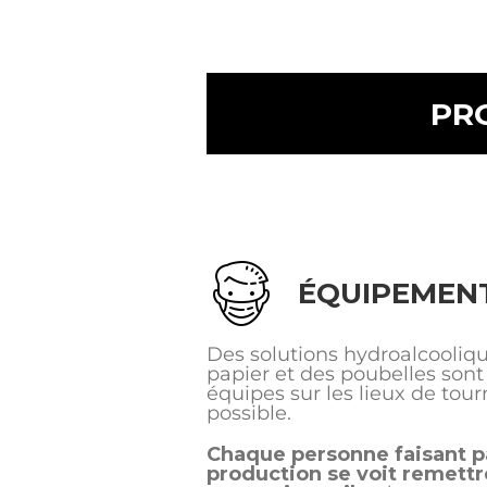
PR
ÉQUIPEMEN
Des solutions hydroalcooliqu
papier et des poubelles sont
équipes sur les lieux de tou
possible.
Chaque personne faisant pa
production se voit remett