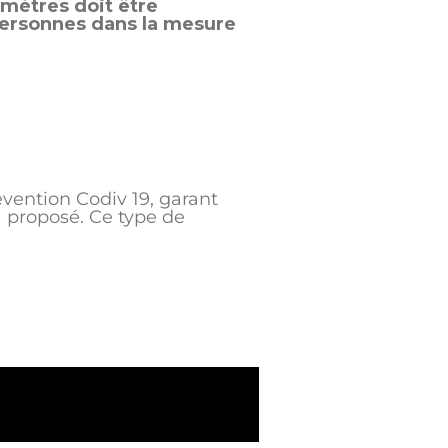
 mètres doit être
personnes dans la mesure
vention Codiv 19, garant
 proposé. Ce type de