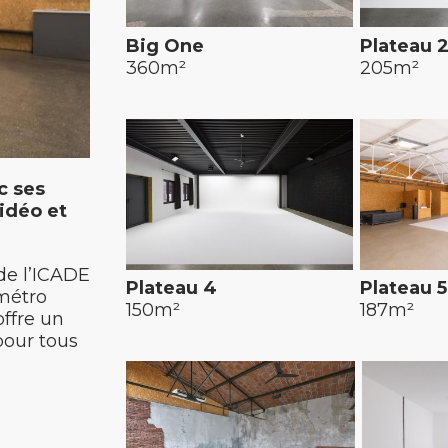
Big One
Plateau 
360m²
205m²
c ses
vidéo et
de l’ICADE
Plateau 4
Plateau 5
métro
150m²
187m²
offre un
pour tous