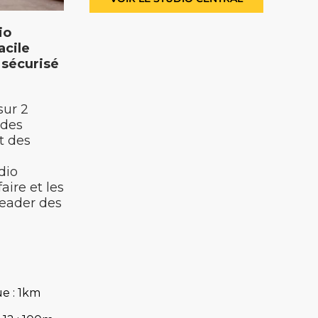
io
acile
 sécurisé
sur 2
 des
t des
dio
aire et les
leader des
e : 1km