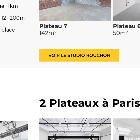
e : 1km
 12 : 200m
Plateau 7
Plateau 
 place
142m²
50m²
VOIR LE STUDIO ROUCHON
2 Plateaux à Pari