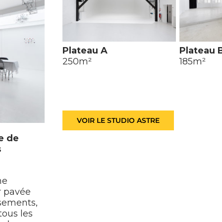
Plateau A
Plateau 
250m²
185m²
VOIR LE STUDIO ASTRE
e de
s
ne
r pavée
ssements,
tous les