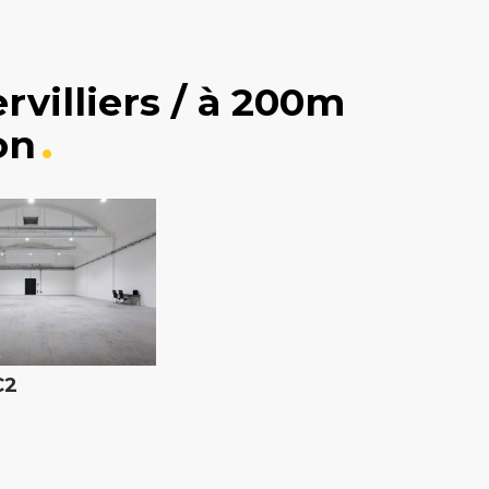
rvilliers / à 200m
on
C2