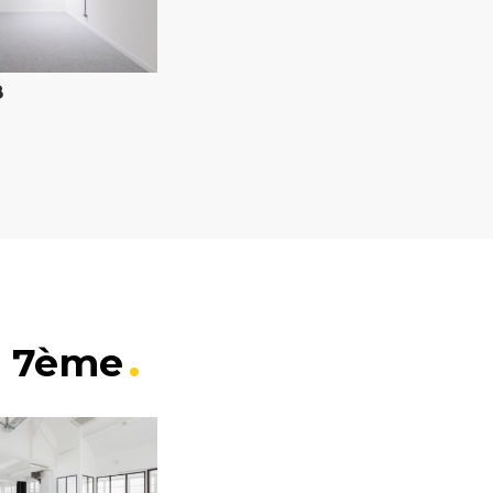
8
s 7ème