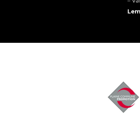
– Va
Le