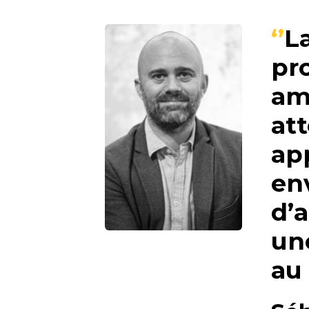
La
pro
amb
at
ap
en
d’
un
au