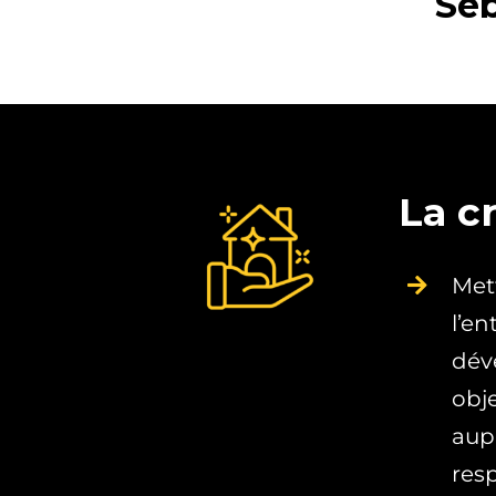
Séb
La c
Mett
l’en
dév
obj
aup
resp