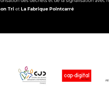
lorisation des déchets et de la signalisation avec 
mon
Tri
et
La Fabrique Pointcarré