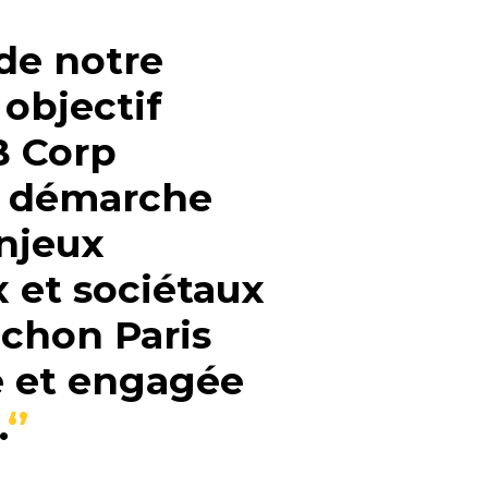
 de notre
 objectif
B Corp
e démarche
njeux
 et sociétaux
uchon Paris
e et engagée
.