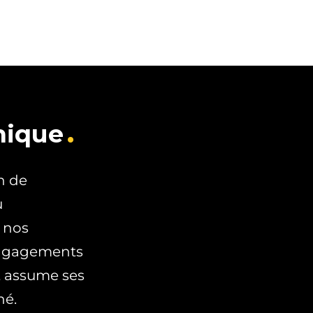
hique
n de
u
e nos
 engagements
t assume ses
hé.