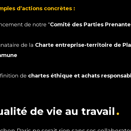
ples d’actions concrètes :
ncement de notre “
Comité des Parties Prenante
gnataire de la
Charte entreprise-territoire
de
Pl
mmune
finition de
chartes éthique et achats responsab
alité de vie au travail
hon Paris ne serait rien sans ses collaborate