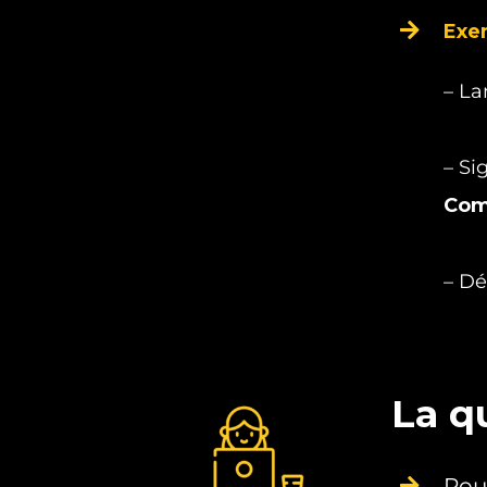
Exem
– La
– Si
Co
– Dé
La qu
Rouc