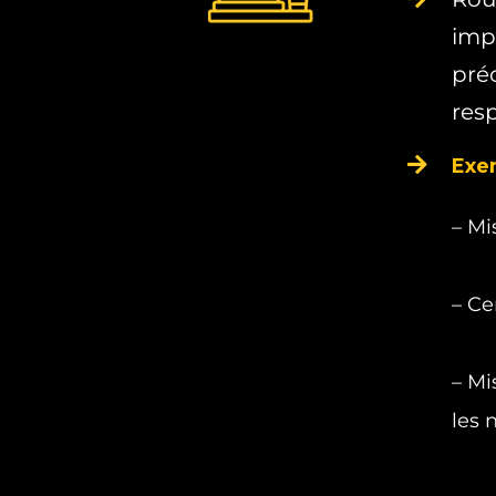
impo
préc
res
Exem
– Mi
– Ce
– Mi
les 