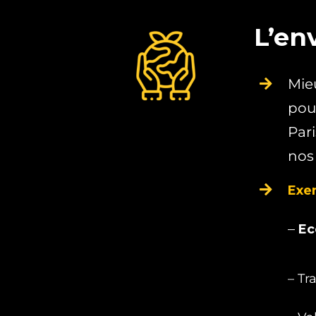
L’en
Mie
pour
Pari
nos
Exem
–
Ec
– Tr