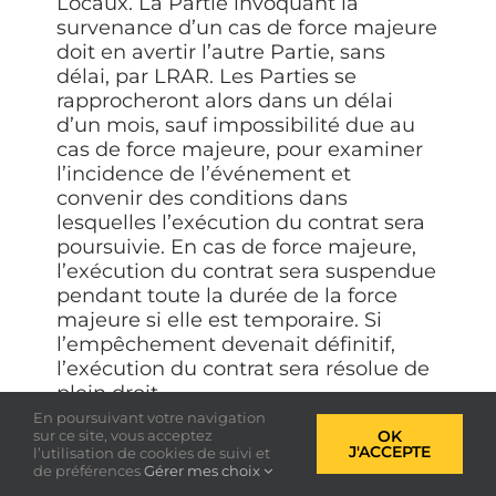
Locaux. La Partie invoquant la
survenance d’un cas de force majeure
doit en avertir l’autre Partie, sans
délai, par LRAR. Les Parties se
rapprocheront alors dans un délai
d’un mois, sauf impossibilité due au
cas de force majeure, pour examiner
l’incidence de l’événement et
convenir des conditions dans
lesquelles l’exécution du contrat sera
poursuivie. En cas de force majeure,
l’exécution du contrat sera suspendue
pendant toute la durée de la force
majeure si elle est temporaire. Si
l’empêchement devenait définitif,
l’exécution du contrat sera résolue de
plein droit.
En poursuivant votre navigation
sur ce site, vous acceptez
OK
ARTICLE 10. LOI APPLICABLE –
J'ACCEPTE
l’utilisation de cookies de suivi et
de préférences
Gérer mes choix
TRIBUNAUX COMPÉTENTS