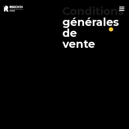
Passer
Conditions
au
.
contenu
générales
de
vente