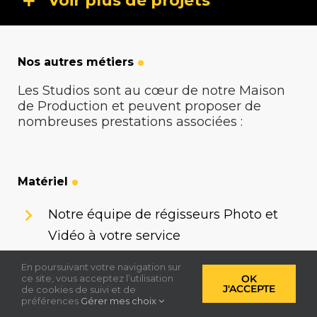
Voir plus de projets
Capture
Matériel
Studios
Nos autres métiers
Les Studios sont au cœur de notre Maison
de Production et peuvent proposer de
nombreuses prestations associées :
Matériel
Notre équipe de régisseurs Photo et
Vidéo à votre service
Un parc de matériel et d’accessoires
En poursuivant votre navigation sur
ce site, vous acceptez l’utilisation
OK
directement sur site
J'ACCEPTE
de cookies de suivi et de
préférences
Gérer mes choix