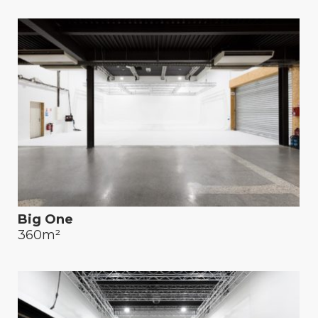
Big One
360m²