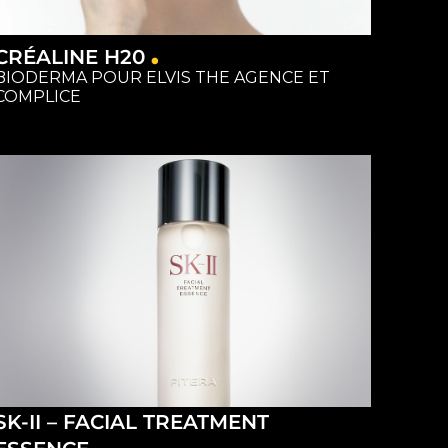
CRÉALINE H20
BIODERMA POUR ELVIS THE AGENCE ET
COMPLICE
Capture
Matériel
Restauration
Studios
SK-II – FACIAL TREATMENT