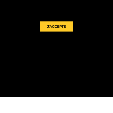
ns de confidentialité Vimeo a besoin de votre autorisatio
J'ACCEPTE