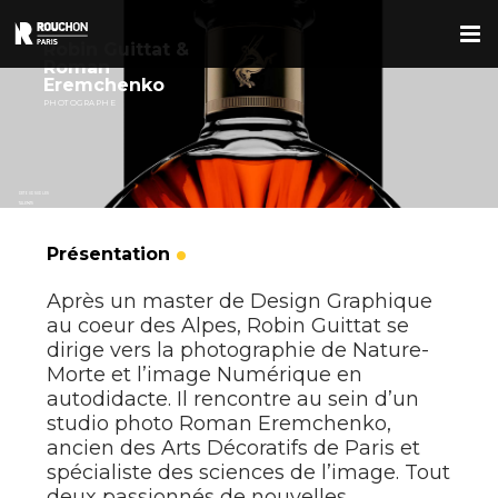
Passer
au
Robin Guittat &
contenu
Roman
Eremchenko
PHOTOGRAPHE
RETOUR SUR LES
TALENTS
Présentation
Après un master de Design Graphique
au coeur des Alpes, Robin Guittat se
dirige vers la photographie de Nature-
Morte et l’image Numérique en
autodidacte. Il rencontre au sein d’un
studio photo Roman Eremchenko,
ancien des Arts Décoratifs de Paris et
spécialiste des sciences de l’image. Tout
deux passionnés de nouvelles